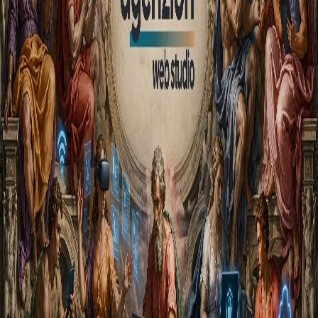
Blog
EN
Blog
Güncel web tasarımı, performans ve dijital ürün geliştirme notları.
22 NISAN 2026
DIJITAL STRATEJI
Agenzion Web Studio: Geleceğe Hazır
Dijital Deneyimler
Markanızın dijitalde sadece görünmesi değil, doğru anlaşılması için
tasarım, teknoloji, e-ticaret ve yeni nesil arama görünürlüğünü tek
bir güçlü deneyimde buluşturuyoruz.
©
2026
Agenzion Web Studio
.
Linkedin